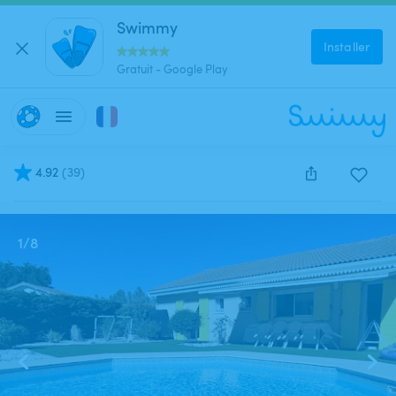
Swimmy
Installer
Gratuit - Google Play
4.92
(
39
)
Cette annonce est close et ne peut être réservée.
1
/
8