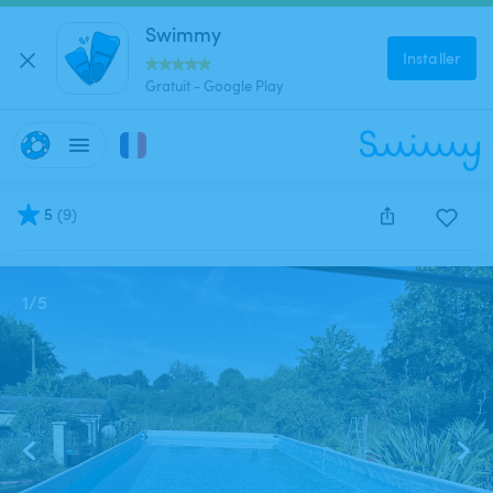
Swimmy
Installer
Gratuit - Google Play
5
(
9
)
Cette annonce est close et ne peut être réservée.
1
/
5