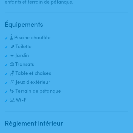
enfants et terrain de pétanque.
Équipements
🌡️ Piscine chauffée
🚽 Toilette
☀️ Jardin
⛱️ Transats
🪑 Table et chaises
🥏 Jeux d'extérieur
🎯 Terrain de pétanque
💻 Wi-Fi
Règlement intérieur