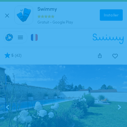
Swimmy
Installer
Gratuit - Google Play
5
(
42
)
1
/
31