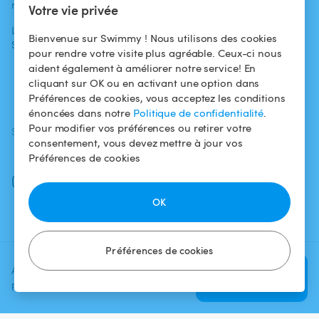
médias
Pour les
d'utilisation
Votre vie privée
propriétaires
L'aventure
Politique de
Bienvenue sur Swimmy ! Nous utilisons des cookies
Swimmy
Louer ma piscine
confidentialité
pour rendre votre visite plus agréable. Ceux-ci nous
aident également à améliorer notre service! En
Comment ça
Mentions légales
cliquant sur OK ou en activant une option dans
marche ?
Préférences de cookies, vous acceptez les conditions
énoncées dans notre
Politique de confidentialité
.
Pour modifier vos préférences ou retirer votre
SUIVEZ-NOUS
TÉLÉCHARGEZ L'APP
consentement, vous devez mettre à jour vos
Facebook
Préférences de cookies
Instagram
OK
Préférences de cookies
Ajoutez une date et un créneau
Vérifier la
pour voir le prix
disponibilité