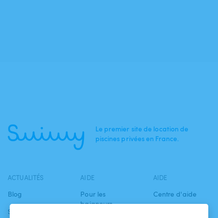
Le premier site de location de
piscines privées en France.
ACTUALITÉS
AIDE
AIDE
Blog
Pour les
Centre d'aide
baigneurs
Swimmy dans les
Conditions