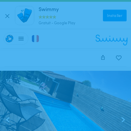
Swimmy
Installer
Gratuit - Google Play
Cette annonce est close et ne peut être réservée.
1
/
5