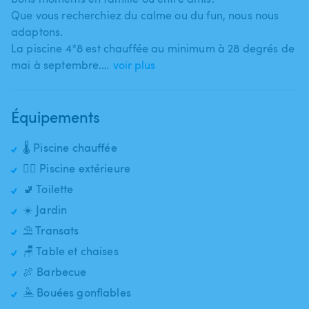
Que vous recherchiez du calme ou du fun​,​ nous nous
adaptons.
La piscine 4*8 est chauffée au minimum à 28 degrés de
mai à septembre.…
voir plus
Équipements
🌡️ Piscine chauffée
🏊‍♂️ Piscine extérieure
🚽 Toilette
☀️ Jardin
⛱️ Transats
🪑 Table et chaises
🍖 Barbecue
🤽 Bouées gonflables