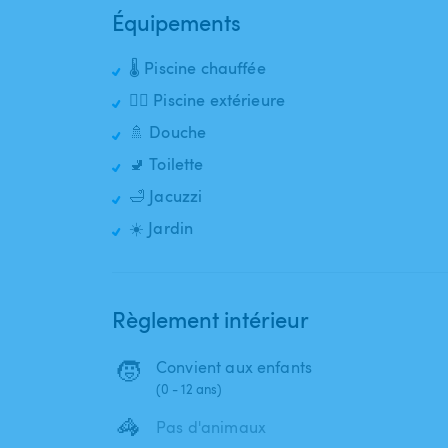
Équipements
🌡️ Piscine chauffée
🏊‍♂️ Piscine extérieure
🚿 Douche
🚽 Toilette
🛁 Jacuzzi
☀️ Jardin
Règlement intérieur
🧒
Convient aux enfants
(0 - 12 ans)
🦓
Pas d'animaux