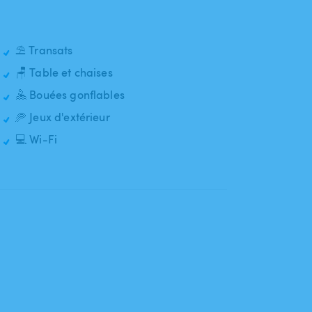
⛱️ Transats
🪑 Table et chaises
🤽 Bouées gonflables
🥏 Jeux d'extérieur
💻 Wi-Fi