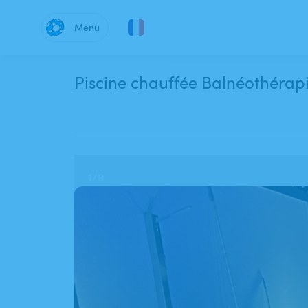
Menu
Piscine chauffée 
1
/
9