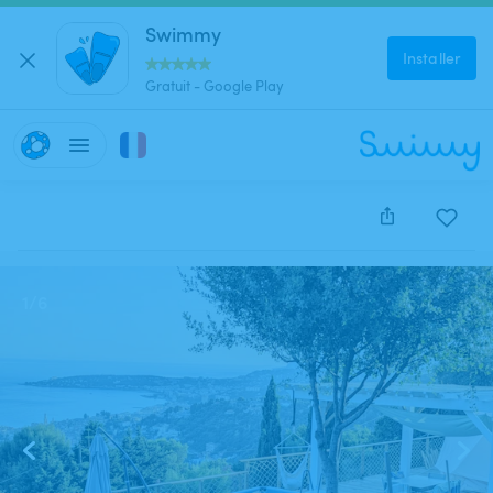
Swimmy
Installer
Gratuit - Google Play
Cette annonce est close et ne peut être réservée.
1
/
6