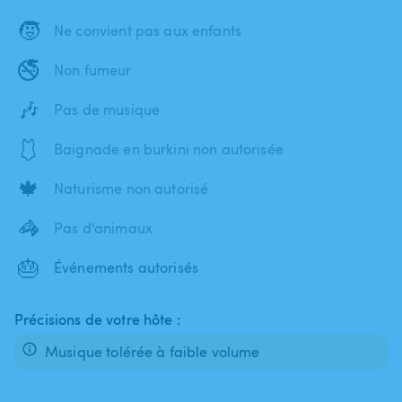
🧒
Ne convient pas aux enfants
🚭
Non fumeur
🎶
Pas de musique
🩱
Baignade en burkini non autorisée
🍁
Naturisme non autorisé
🦓
Pas d'animaux
🎂
Événements autorisés
Précisions de votre hôte :
Musique tolérée à faible volume