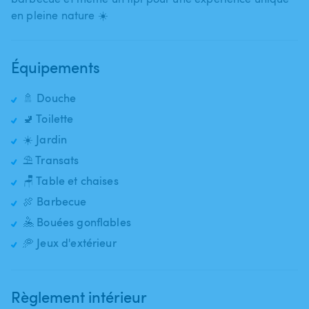
en pleine nature ☀️
Équipements
🚿 Douche
🚽 Toilette
☀️ Jardin
⛱️ Transats
🪑 Table et chaises
🍖 Barbecue
🤽 Bouées gonflables
🥏 Jeux d'extérieur
Règlement intérieur