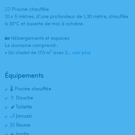
🏊‍♂️ Piscine chauffée
10 x 5 mètres​,​ d’une profondeur de 1​,​30 mètre​,​ chauffée
à 30°C et ouverte de mai à octobre.
🏡 Hébergements et espaces
Le domaine comprend :
• Un chalet de 170 m² avec 2…
voir plus
Équipements
🌡️ Piscine chauffée
🚿 Douche
🚽 Toilette
🛁 Jacuzzi
🧖 Sauna
☀️ Jardin