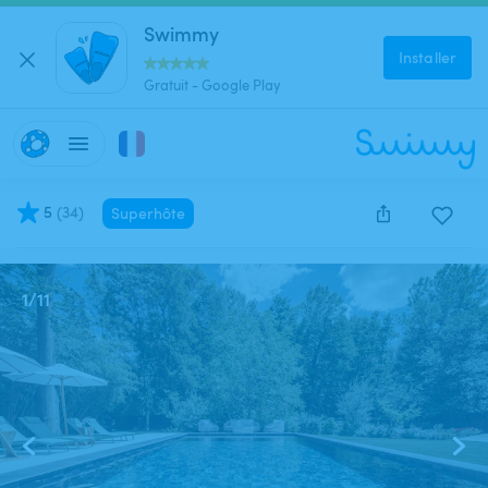
Swimmy
Installer
Gratuit - Google Play
5
(
34
)
Superhôte
Cette annonce est close et ne peut être réservée.
1
/
11