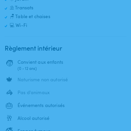
⛱️ Transats
🪑 Table et chaises
💻 Wi-Fi
Règlement intérieur
🧒
Convient aux enfants
(0 - 12 ans)
🍁
Naturisme non autorisé
🦓
Pas d'animaux
🎂
Événements autorisés
🥂
Alcool autorisé
🚭
Espace fumeur