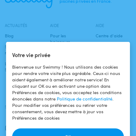
piscines privées en France.
ACTUALITÉS
AIDE
AIDE
Blog
Pour les
Centre d'aide
baigneurs
Swimmy dans les
Conditions
médias
Pour les
d'utilisation
Votre vie privée
propriétaires
L'aventure
Politique de
Bienvenue sur Swimmy ! Nous utilisons des cookies
Swimmy
Louer ma piscine
confidentialité
pour rendre votre visite plus agréable. Ceux-ci nous
aident également à améliorer notre service! En
Comment ça
Mentions légales
cliquant sur OK ou en activant une option dans
marche ?
Préférences de cookies, vous acceptez les conditions
énoncées dans notre
Politique de confidentialité
.
Pour modifier vos préférences ou retirer votre
SUIVEZ-NOUS
TÉLÉCHARGEZ L'APP
consentement, vous devez mettre à jour vos
Facebook
Préférences de cookies
Instagram