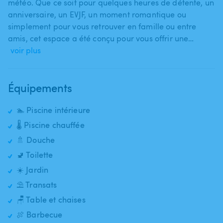
météo. Que ce soit pour quelques heures de détente​,​ un
anniversaire​,​ un EVJF​,​ un moment romantique ou
simplement pour vous retrouver en famille ou entre
amis​,​ cet espace a été conçu pour vous offrir une…
voir plus
Équipements
🏊 Piscine intérieure
🌡️ Piscine chauffée
🚿 Douche
🚽 Toilette
☀️ Jardin
⛱️ Transats
🪑 Table et chaises
🍖 Barbecue