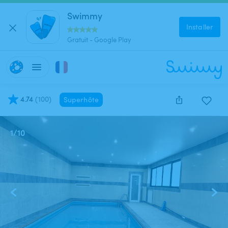
Swimmy
Installer
Gratuit - Google Play
4.74
(
100
)
Superhôte
1
/
10