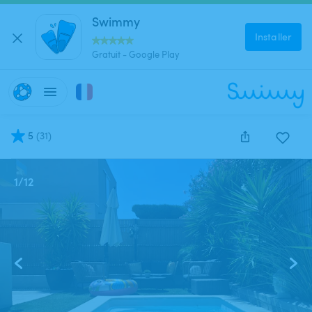
Swimmy
Installer
Gratuit - Google Play
5
(
31
)
1
/
12