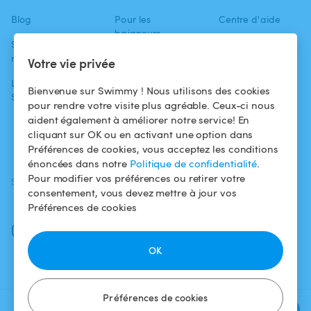
Blog
Pour les
Centre d'aide
baigneurs
Swimmy dans les
Conditions
médias
Pour les
d'utilisation
Votre vie privée
propriétaires
L'aventure
Politique de
Bienvenue sur Swimmy ! Nous utilisons des cookies
Swimmy
Louer ma piscine
confidentialité
pour rendre votre visite plus agréable. Ceux-ci nous
aident également à améliorer notre service! En
Comment ça
Mentions légales
cliquant sur OK ou en activant une option dans
marche ?
Préférences de cookies, vous acceptez les conditions
énoncées dans notre
Politique de confidentialité
.
Pour modifier vos préférences ou retirer votre
SUIVEZ-NOUS
TÉLÉCHARGEZ L'APP
consentement, vous devez mettre à jour vos
Facebook
Préférences de cookies
Instagram
OK
Préférences de cookies