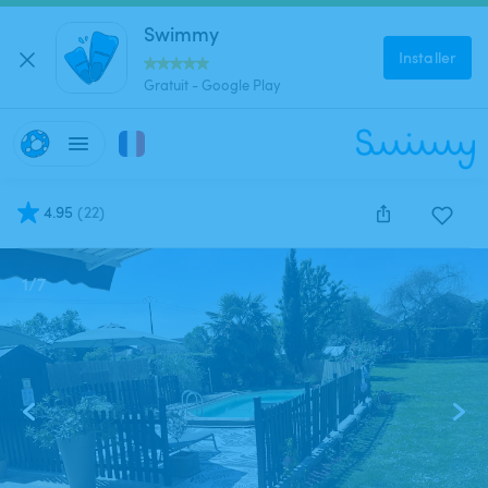
Swimmy
Installer
Gratuit - Google Play
4.95
(
22
)
1
/
7