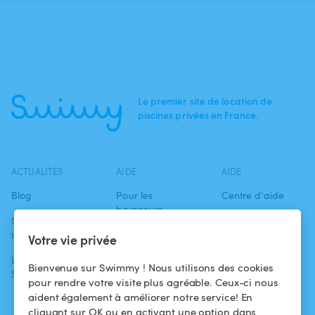
Le premier site de location de
piscines privées en France.
ACTUALITÉS
AIDE
AIDE
Blog
Pour les
Centre d'aide
baigneurs
Swimmy dans les
Conditions
médias
Pour les
d'utilisation
Votre vie privée
propriétaires
L'aventure
Politique de
Bienvenue sur Swimmy ! Nous utilisons des cookies
Swimmy
Louer ma piscine
confidentialité
pour rendre votre visite plus agréable. Ceux-ci nous
aident également à améliorer notre service! En
Comment ça
Mentions légales
cliquant sur OK ou en activant une option dans
marche ?