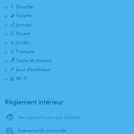
🚿 Douche
🚽 Toilette
🛁 Jacuzzi
🧖 Sauna
☀️ Jardin
⛱️ Transats
🪑 Table et chaises
🥏 Jeux d'extérieur
💻 Wi-Fi
Règlement intérieur
🧒
Ne convient pas aux enfants
🎂
Événements autorisés