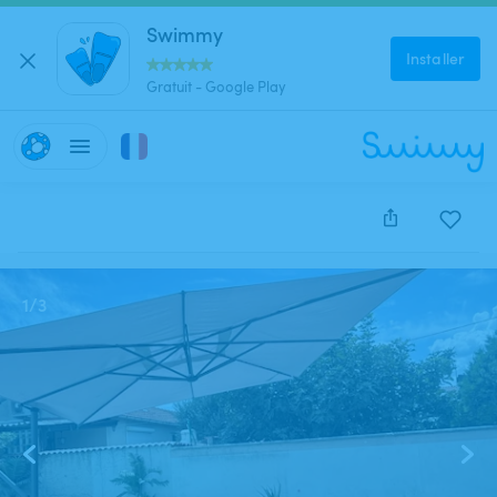
Swimmy
Installer
Gratuit - Google Play
Cette annonce est close et ne peut être réservée.
1
/
3