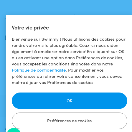
SUIVEZ-NOUS
TÉLÉCHARGEZ L'APP
Votre vie privée
Facebook
Instagram
Bienvenue sur Swimmy ! Nous utilisons des cookies pour
rendre votre visite plus agréable. Ceux-ci nous aident
également à améliorer notre service! En cliquant sur OK
ou en activant une option dans Préférences de cookies,
vous acceptez les conditions énoncées dans notre
Politique de confidentialité
. Pour modifier vos
préférences ou retirer votre consentement, vous devez
mettre à jour vos Préférences de cookies
OK
Préférences de cookies
Ajoutez une date et un créneau pour
Vérifier la