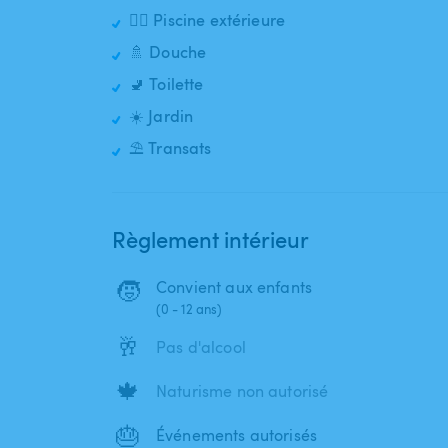
🏊‍♂️ Piscine extérieure
🚿 Douche
🚽 Toilette
☀️ Jardin
⛱️ Transats
Règlement intérieur
🧒
Convient aux enfants
(0 - 12 ans)
🥂
Pas d'alcool
🍁
Naturisme non autorisé
🎂
Événements autorisés