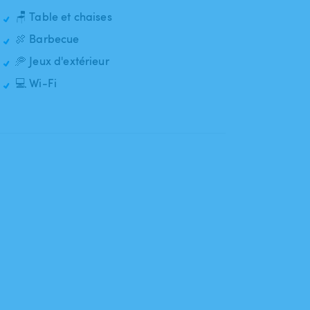
🪑 Table et chaises
🍖 Barbecue
🥏 Jeux d'extérieur
💻 Wi-Fi