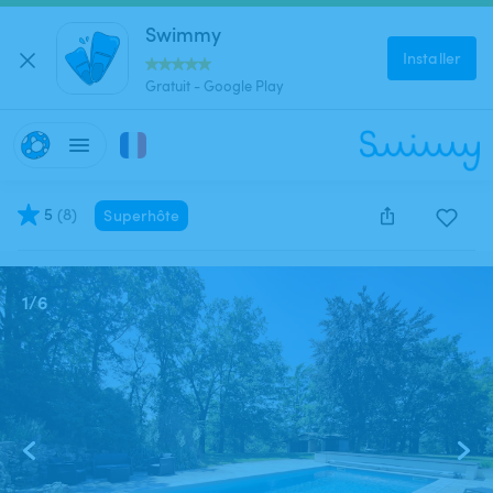
Swimmy
Installer
Gratuit - Google Play
5
(
8
)
Superhôte
Cette annonce est close et ne peut être réservée.
1
/
6