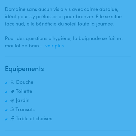
Domaine sans aucun vis a vis avec calme absolue​,​
idéal pour s'y prélasser et pour bronzer. Elle se situe
face sud​​,​​ elle bénéficie du soleil toute la journée.
Pour des questions d'hygiène​​,​​ la baignade se fait en
maillot de bain …
voir plus
Équipements
🚿 Douche
🚽 Toilette
☀️ Jardin
⛱️ Transats
🪑 Table et chaises