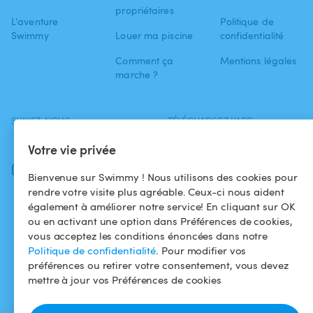
propriétaires
L'aventure
Politique de
Swimmy
Louer ma piscine
confidentialité
Comment ça
Mentions légales
marche ?
SUIVEZ-NOUS
TÉLÉCHARGEZ L'APP
Facebook
Votre vie privée
Instagram
Bienvenue sur Swimmy ! Nous utilisons des cookies pour
rendre votre visite plus agréable. Ceux-ci nous aident
également à améliorer notre service! En cliquant sur OK
ou en activant une option dans Préférences de cookies,
vous acceptez les conditions énoncées dans notre
Politique de confidentialité
. Pour modifier vos
préférences ou retirer votre consentement, vous devez
mettre à jour vos Préférences de cookies