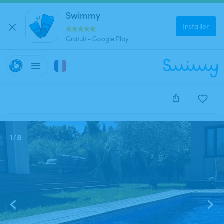
Swimmy
Installer
Gratuit - Google Play
Cette annonce est close et ne peut être réservée.
1
/
8