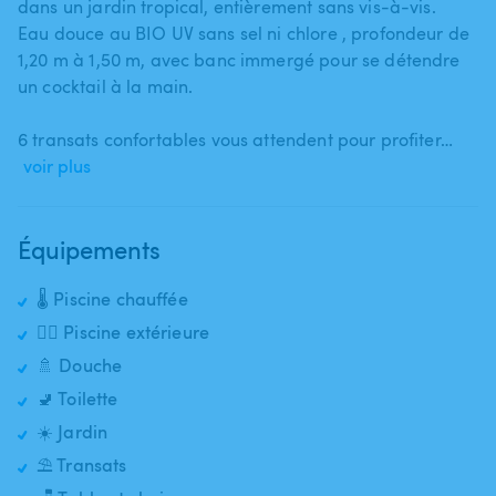
dans un jardin tropical​​,​​ entièrement sans vis-à-vis.
Eau douce au BIO UV sans sel ni chlore ​​,​​ profondeur de
1​​,​​20 m à 1​​,​​50 m​​,​​ avec banc immergé pour se détendre
un cocktail à la main.
6 transats confortables vous attendent pour profiter…
voir plus
Équipements
🌡️ Piscine chauffée
🏊‍♂️ Piscine extérieure
🚿 Douche
🚽 Toilette
☀️ Jardin
⛱️ Transats