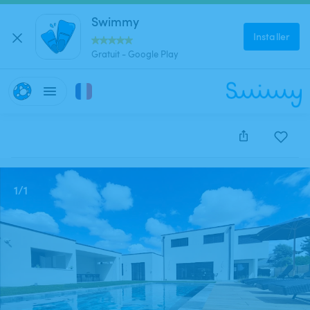
Swimmy
Installer
Gratuit - Google Play
Cette annonce est close et ne peut être réservée.
1
/
1