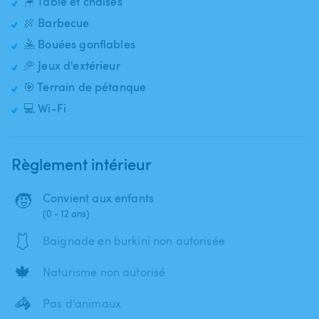
🪑 Table et chaises
🍖 Barbecue
🤽 Bouées gonflables
🥏 Jeux d'extérieur
🎯 Terrain de pétanque
💻 Wi-Fi
Règlement intérieur
🧒
Convient aux enfants
(0 - 12 ans)
🩱
Baignade en burkini non autorisée
🍁
Naturisme non autorisé
🦓
Pas d'animaux