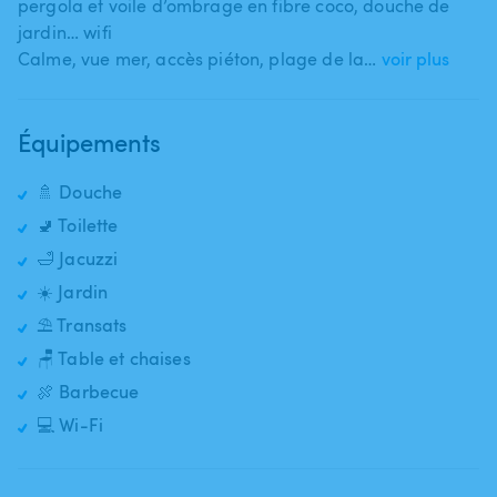
pergola et voile d’ombrage en fibre coco​,​ douche de
jardin… wifi
Calme​,​ vue mer​,​ accès piéton​,​ plage de la…
voir plus
Équipements
🚿 Douche
🚽 Toilette
🛁 Jacuzzi
☀️ Jardin
⛱️ Transats
🪑 Table et chaises
🍖 Barbecue
💻 Wi-Fi