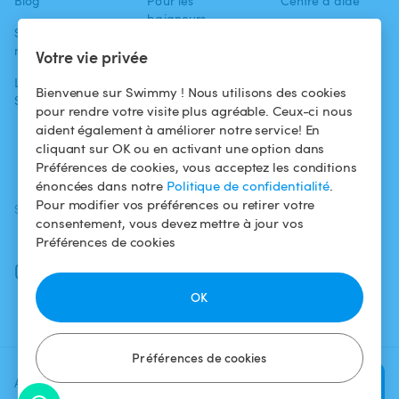
Blog
Pour les
Centre d'aide
baigneurs
Swimmy dans les
Conditions
médias
Pour les
d'utilisation
Votre vie privée
propriétaires
L'aventure
Politique de
Bienvenue sur Swimmy ! Nous utilisons des cookies
Swimmy
Louer ma piscine
confidentialité
pour rendre votre visite plus agréable. Ceux-ci nous
aident également à améliorer notre service! En
Comment ça
Mentions légales
cliquant sur OK ou en activant une option dans
marche ?
Préférences de cookies, vous acceptez les conditions
énoncées dans notre
Politique de confidentialité
.
Pour modifier vos préférences ou retirer votre
SUIVEZ-NOUS
TÉLÉCHARGEZ L'APP
consentement, vous devez mettre à jour vos
Facebook
Préférences de cookies
Instagram
OK
Préférences de cookies
Ajoutez une date et un créneau
Vérifier la