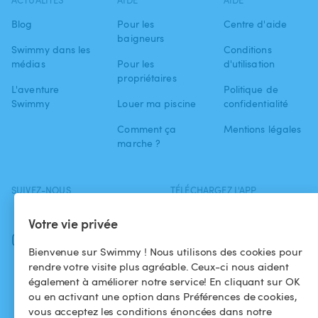
ACTUALITÉS
AIDE
AIDE
Blog
Pour les
Centre d'aide
baigneurs
Swimmy dans les
Conditions
médias
Pour les
d'utilisation
propriétaires
L'aventure
Politique de
Swimmy
Louer ma piscine
confidentialité
Comment ça
Mentions légales
marche ?
SUIVEZ-NOUS
TÉLÉCHARGEZ L'APP
Facebook
Votre vie privée
Instagram
Bienvenue sur Swimmy ! Nous utilisons des cookies pour
rendre votre visite plus agréable. Ceux-ci nous aident
également à améliorer notre service! En cliquant sur OK
ou en activant une option dans Préférences de cookies,
vous acceptez les conditions énoncées dans notre