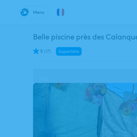
Menu
Belle piscine près des Calanqu
5
(
17
)
Superhôte
1
/
10