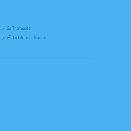
⛱️ Transats
🪑 Table et chaises