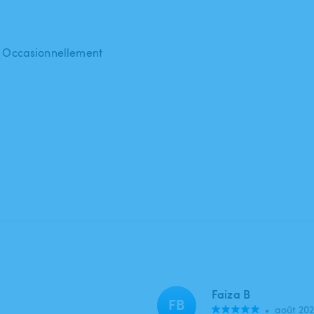
 : Occasionnellement
Faiza B
FB
•
août 202