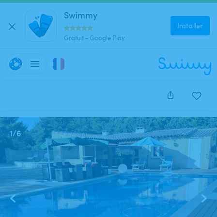
Swimmy
Installer
Gratuit - Google Play
Cette annonce est close et ne peut être réservée.
1
/
6