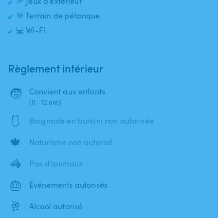
🥏 Jeux d'extérieur
🎯 Terrain de pétanque
💻 Wi-Fi
Règlement intérieur
🧒
Convient aux enfants
(0 - 12 ans)
🩱
Baignade en burkini non autorisée
🍁
Naturisme non autorisé
🦓
Pas d'animaux
🎂
Événements autorisés
🥂
Alcool autorisé