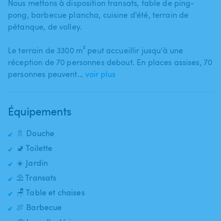
Nous mettons à disposition transats​,​ table de ping-
pong​,​ barbecue plancha​,​ cuisine d'été​,​ terrain de
pétanque​,​ de volley.
Le terrain de 3300 m² peut accueillir jusqu'à une
réception de 70 personnes debout. En places assises​,​ 70
personnes peuvent…
voir plus
Équipements
🚿 Douche
🚽 Toilette
☀️ Jardin
⛱️ Transats
🪑 Table et chaises
🍖 Barbecue