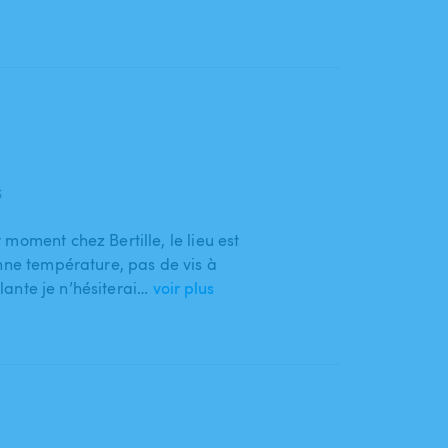
6
moment chez Bertille, le lieu est
onne température, pas de vis à
llante je n’hésiterai…
voir plus