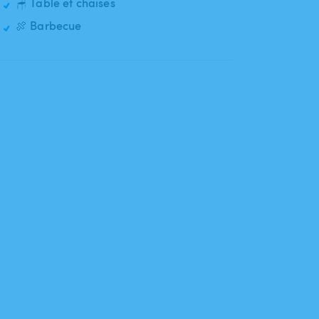
🪑 Table et chaises
🍖 Barbecue