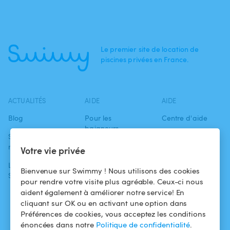
Le premier site de location de
piscines privées en France.
ACTUALITÉS
AIDE
AIDE
Blog
Pour les
Centre d'aide
baigneurs
Swimmy dans les
Conditions
médias
Pour les
d'utilisation
Votre vie privée
propriétaires
L'aventure
Politique de
Bienvenue sur Swimmy ! Nous utilisons des cookies
Swimmy
Louer ma piscine
confidentialité
pour rendre votre visite plus agréable. Ceux-ci nous
aident également à améliorer notre service! En
Comment ça
Mentions légales
cliquant sur OK ou en activant une option dans
marche ?
Préférences de cookies, vous acceptez les conditions
énoncées dans notre
Politique de confidentialité
.