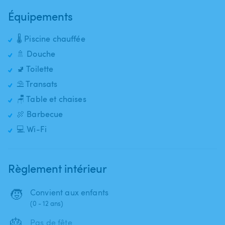
Équipements
🌡️ Piscine chauffée
🚿 Douche
🚽 Toilette
⛱️ Transats
🪑 Table et chaises
🍖 Barbecue
💻 Wi-Fi
Règlement intérieur
🧒
Convient aux enfants
(0 - 12 ans)
🎂
Pas de fête