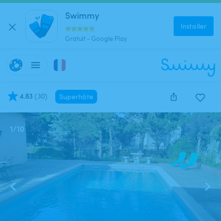
Swimmy
Installer
Gratuit - Google Play
4.83
(
30
)
Superhôte
1
/
10