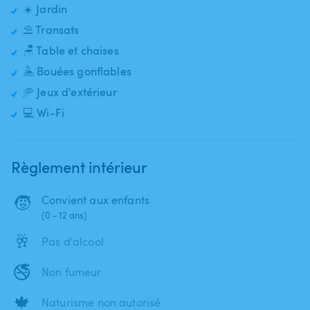
☀️ Jardin
⛱️ Transats
🪑 Table et chaises
🤽 Bouées gonflables
🥏 Jeux d'extérieur
💻 Wi-Fi
Règlement intérieur
🧒
Convient aux enfants
(0 - 12 ans)
🥂
Pas d'alcool
🚭
Non fumeur
🍁
Naturisme non autorisé