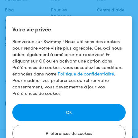
Blog
Pour les
Centre d'aide
baigneurs
Swimmy dans les
Conditions
médias
Pour les
d'utilisation
Votre vie privée
propriétaires
L'aventure
Politique de
Bienvenue sur Swimmy ! Nous utilisons des cookies
Swimmy
Louer ma piscine
confidentialité
pour rendre votre visite plus agréable. Ceux-ci nous
aident également à améliorer notre service! En
Comment ça
Mentions légales
cliquant sur OK ou en activant une option dans
marche ?
Préférences de cookies, vous acceptez les conditions
énoncées dans notre
Politique de confidentialité
.
Pour modifier vos préférences ou retirer votre
SUIVEZ-NOUS
TÉLÉCHARGEZ L'APP
consentement, vous devez mettre à jour vos
Facebook
Préférences de cookies
Instagram
OK
Préférences de cookies