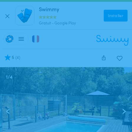
Swimmy
Installer
Gratuit - Google Play
5
(
4
)
1
/
4