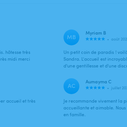
Myriam B
MB
•
août 20
is. hôtesse très
Un petit coin de paradis ! voi
rès midi merci
Sandra. L'accueil est incroyab
d'une gentillesse et d'une discr
Aumayma C
AC
•
juillet 20
r accueil et très
Je recommande vivement la pisc
accueillante et aimable. Nou
en famille.