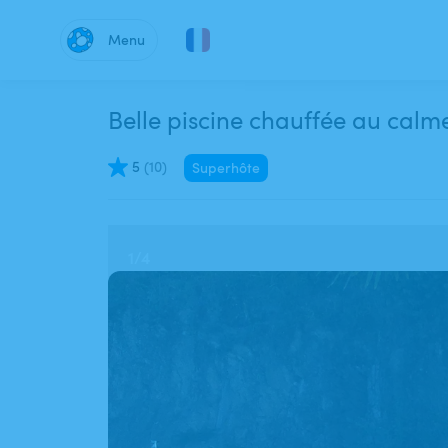
Menu
Belle piscine chauffée au calm
5
(
10
)
Superhôte
1
/
4