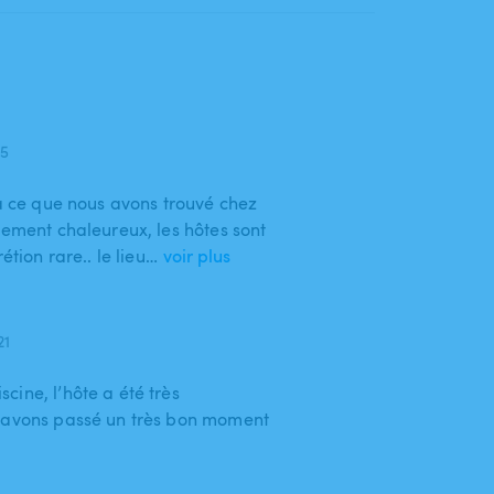
25
là ce que nous avons trouvé chez
lement chaleureux, les hôtes sont
étion rare.. le lieu…
voir plus
21
ine, l’hôte a été très
s avons passé un très bon moment