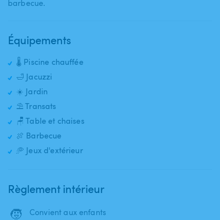
barbecue.
Équipements
🌡️ Piscine chauffée
🛁 Jacuzzi
☀️ Jardin
⛱️ Transats
🪑 Table et chaises
🍖 Barbecue
🥏 Jeux d'extérieur
Règlement intérieur
🧒
Convient aux enfants