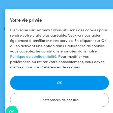
SUIVEZ-NOUS
TÉLÉCHARGEZ L'APP
Votre vie privée
Facebook
Instagram
Bienvenue sur Swimmy ! Nous utilisons des cookies pour
rendre votre visite plus agréable. Ceux-ci nous aident
également à améliorer notre service! En cliquant sur OK
ou en activant une option dans Préférences de cookies,
vous acceptez les conditions énoncées dans notre
Politique de confidentialité
. Pour modifier vos
préférences ou retirer votre consentement, vous devez
mettre à jour vos Préférences de cookies
OK
Préférences de cookies
Ajoutez une date et un créneau pour
Vérifier la
voir le prix
disponibilité