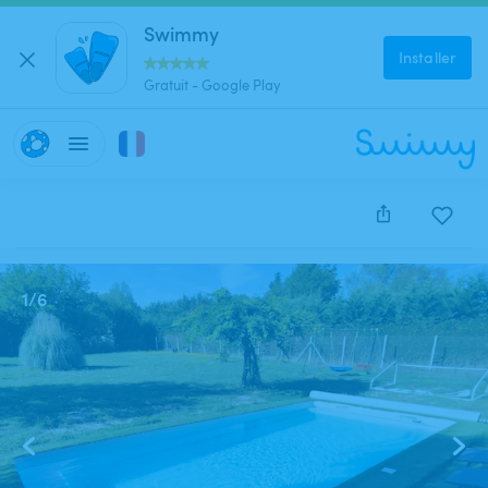
Swimmy
Installer
Gratuit - Google Play
Cette annonce est close et ne peut être réservée.
1
/
6