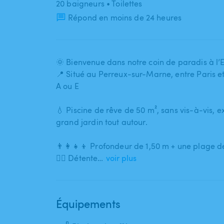
20 baigneurs
• Toilettes
Répond en moins de 24 heures
🌞 Bienvenue dans notre coin de paradis à l’Es
📍 Situé au Perreux-sur-Marne​,​ entre Paris et
A ou E
💧 Piscine de rêve de 50 m²​,​ sans vis-à-vis​,​
grand jardin tout autour.
👨‍👩‍👧‍👦 Profondeur de 1​,​50 m + une plage d
🧘‍♀️ Détente…
voir plus
Équipements