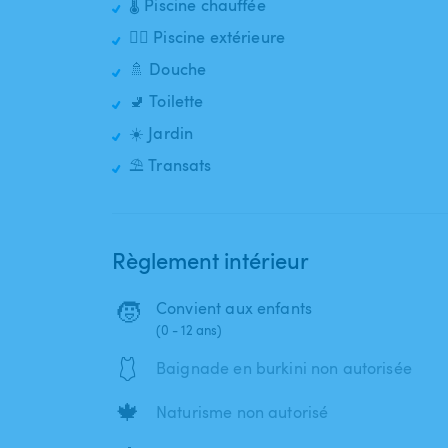
🌡️ Piscine chauffée
🏊‍♂️ Piscine extérieure
🚿 Douche
🚽 Toilette
☀️ Jardin
⛱️ Transats
Règlement intérieur
🧒
Convient aux enfants
(0 - 12 ans)
🩱
Baignade en burkini non autorisée
🍁
Naturisme non autorisé