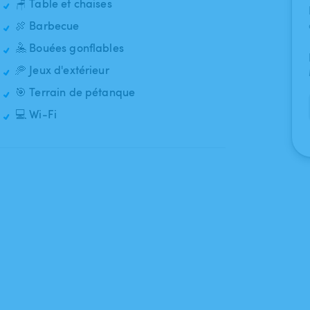
🪑 Table et chaises
🍖 Barbecue
🤽 Bouées gonflables
🥏 Jeux d'extérieur
🎯 Terrain de pétanque
💻 Wi-Fi