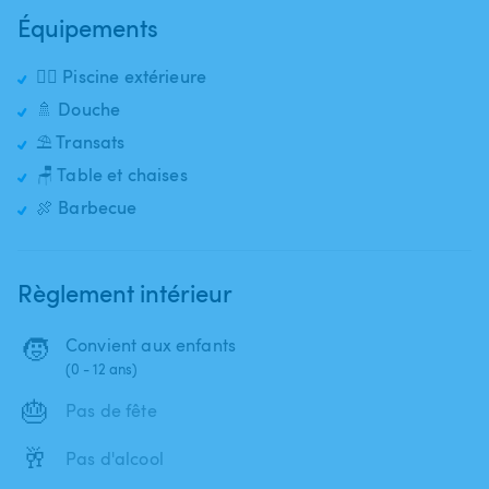
Équipements
🏊‍♂️ Piscine extérieure
🚿 Douche
⛱️ Transats
🪑 Table et chaises
🍖 Barbecue
Règlement intérieur
🧒
Convient aux enfants
(0 - 12 ans)
🎂
Pas de fête
🥂
Pas d'alcool