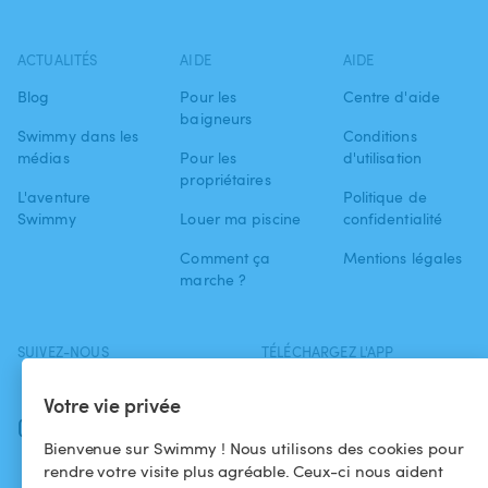
ACTUALITÉS
AIDE
AIDE
Blog
Pour les
Centre d'aide
baigneurs
Swimmy dans les
Conditions
médias
Pour les
d'utilisation
propriétaires
L'aventure
Politique de
Swimmy
Louer ma piscine
confidentialité
Comment ça
Mentions légales
marche ?
SUIVEZ-NOUS
TÉLÉCHARGEZ L'APP
Facebook
Votre vie privée
Instagram
Bienvenue sur Swimmy ! Nous utilisons des cookies pour
rendre votre visite plus agréable. Ceux-ci nous aident