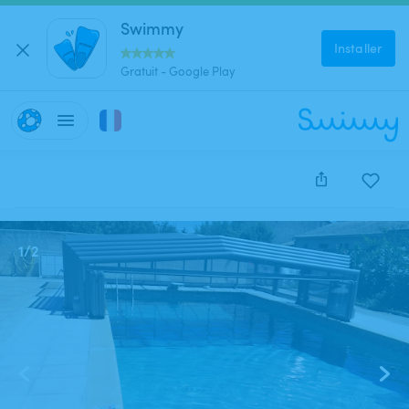
Swimmy
Installer
Gratuit - Google Play
Cette annonce est close et ne peut être réservée.
1
/
2