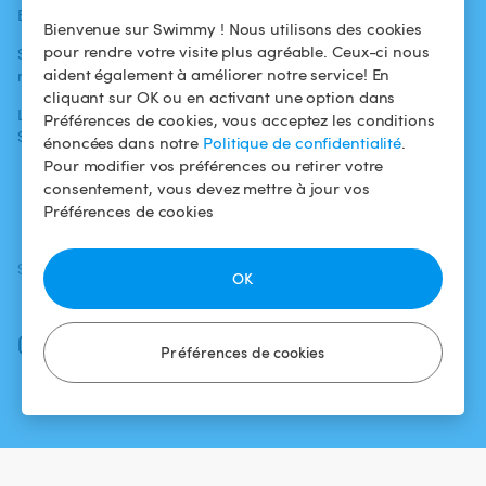
Blog
Pour les
Centre d'aide
Bienvenue sur Swimmy ! Nous utilisons des cookies
baigneurs
pour rendre votre visite plus agréable. Ceux-ci nous
Swimmy dans les
Conditions
aident également à améliorer notre service! En
médias
Pour les
d'utilisation
cliquant sur OK ou en activant une option dans
propriétaires
L'aventure
Politique de
Préférences de cookies, vous acceptez les conditions
Swimmy
Louer ma piscine
confidentialité
énoncées dans notre
Politique de confidentialité
.
Pour modifier vos préférences ou retirer votre
Comment ça
Mentions légales
consentement, vous devez mettre à jour vos
marche ?
Préférences de cookies
SUIVEZ-NOUS
TÉLÉCHARGEZ L'APP
OK
Facebook
Instagram
Préférences de cookies