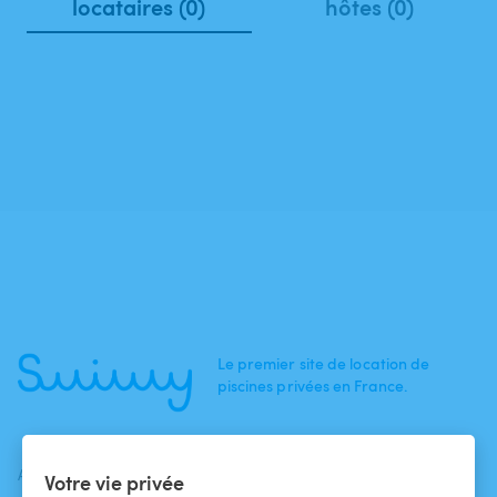
locataires (0)
hôtes (0)
Le premier site de location de
piscines privées en France.
ACTUALITÉS
AIDE
AIDE
Votre vie privée