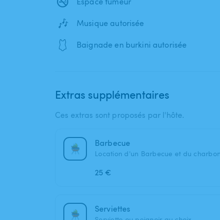
🚭
Espace fumeur
🎶
Musique autorisée
🩱
Baignade en burkini autorisée
Extras supplémentaires
Ces extras sont proposés par l'hôte.
Barbecue
Location d'un Barbecue et du charbon
25 €
Serviettes
Serviette ou peignoir au choix