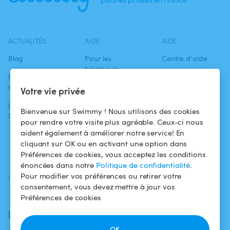
ACTUALITÉS
AIDE
AIDE
Blog
Pour les
Centre d'aide
baigneurs
Swimmy dans les
Conditions
médias
Pour les
d'utilisation
Votre vie privée
propriétaires
L'aventure
Politique de
Bienvenue sur Swimmy ! Nous utilisons des cookies
Swimmy
Louer ma piscine
confidentialité
pour rendre votre visite plus agréable. Ceux-ci nous
aident également à améliorer notre service! En
Comment ça
Mentions légales
cliquant sur OK ou en activant une option dans
marche ?
Préférences de cookies, vous acceptez les conditions
énoncées dans notre
Politique de confidentialité
.
Pour modifier vos préférences ou retirer votre
SUIVEZ-NOUS
TÉLÉCHARGEZ L'APP
consentement, vous devez mettre à jour vos
Facebook
Préférences de cookies
Instagram
OK