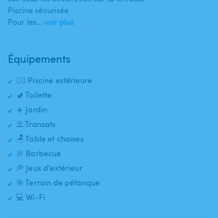
Piscine sécurisée
Pour les…
voir plus
Équipements
🏊‍♂️ Piscine extérieure
🚽 Toilette
☀️ Jardin
⛱️ Transats
🪑 Table et chaises
🍖 Barbecue
🥏 Jeux d'extérieur
🎯 Terrain de pétanque
💻 Wi-Fi