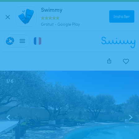
Swimmy
Installer
Gratuit - Google Play
1
/
6