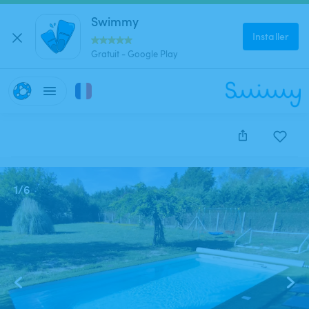
Swimmy
Installer
Gratuit - Google Play
Cette annonce est close et ne peut être réservée.
1
/
6