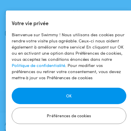
SUIVEZ-NOUS
TÉLÉCHARGEZ L'APP
Votre vie privée
Facebook
Instagram
Bienvenue sur Swimmy ! Nous utilisons des cookies pour
rendre votre visite plus agréable. Ceux-ci nous aident
également à améliorer notre service! En cliquant sur OK
ou en activant une option dans Préférences de cookies,
vous acceptez les conditions énoncées dans notre
Politique de confidentialité
. Pour modifier vos
préférences ou retirer votre consentement, vous devez
mettre à jour vos Préférences de cookies
OK
Préférences de cookies
Ajoutez une date et un créneau pour
Vérifier la
voir le prix
disponibilité