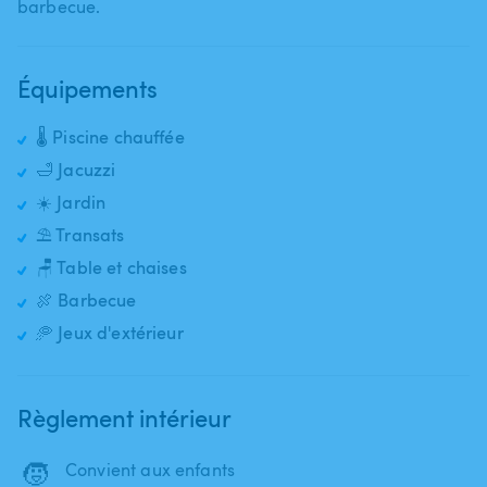
barbecue.
Équipements
🌡️ Piscine chauffée
🛁 Jacuzzi
☀️ Jardin
⛱️ Transats
🪑 Table et chaises
🍖 Barbecue
🥏 Jeux d'extérieur
Règlement intérieur
🧒
Convient aux enfants