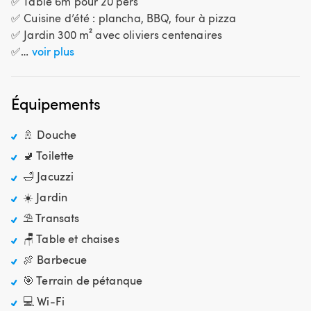
✅ Table 6m pour 20 pers
✅ Cuisine d’été : plancha​,​ BBQ​,​ four à pizza
✅ Jardin 300 m² avec oliviers centenaires
✅…
voir plus
Équipements
🚿 Douche
🚽 Toilette
🛁 Jacuzzi
☀️ Jardin
⛱️ Transats
🪑 Table et chaises
🍖 Barbecue
🎯 Terrain de pétanque
💻 Wi-Fi