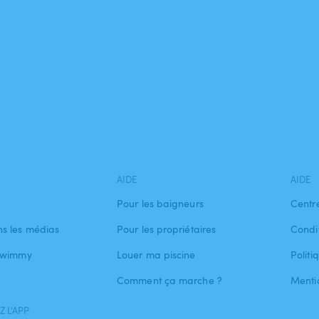
AIDE
AIDE
Pour les baigneurs
Centr
s les médias
Pour les propriétaires
Condit
 Swimmy
Louer ma piscine
Politi
Comment ça marche ?
Menti
 L'APP