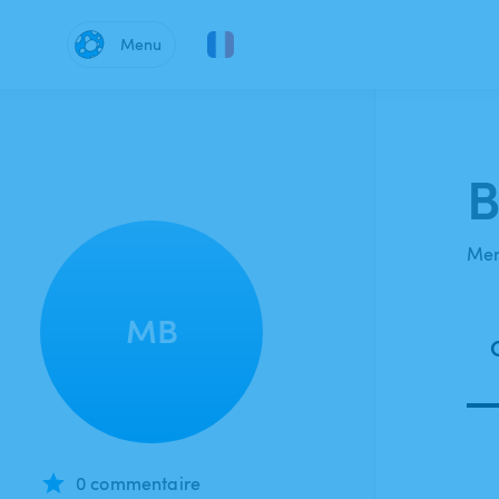
Menu
B
Mem
MB
0 commentaire