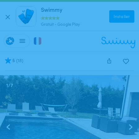
Swimmy
Installer
Gratuit - Google Play
5
(
18
)
Cette annonce est close et ne peut être réservée.
1
/
7