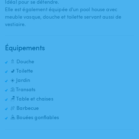
Idéal pour se détendre.
Elle est également équipée d'un pool house avec
meuble vasque​,​ douche et toilette servant aussi de
vestiaire.
Équipements
🚿 Douche
🚽 Toilette
☀️ Jardin
⛱️ Transats
🪑 Table et chaises
🍖 Barbecue
🤽 Bouées gonflables