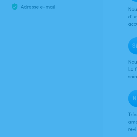
Adresse e-mail
Nou
d’u
accu
S
Nou
La 
soi
N
Très
amé
rev