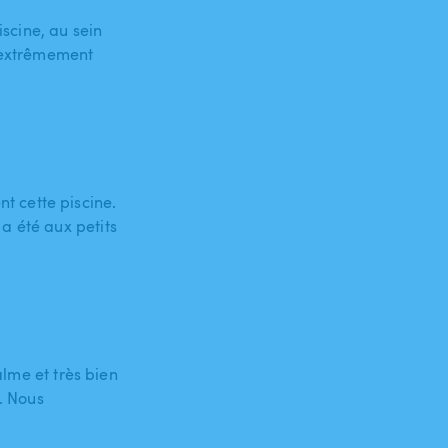
scine, au sein
s extrêmement
 cette piscine.
a été aux petits
alme et très bien
. Nous