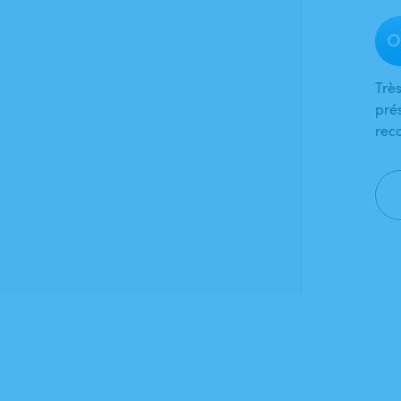
O
Trè
prés
rec