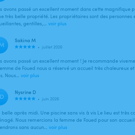
s avons passé un excellent moment dans cette magnifique pi
ne très belle propriété. Les propriétaires sont des personne
eillantes, gentilles,…
voir plus
Sakina M
M
•
juillet 2026
s avons passé un excellent moment ! Je recommande vivement
femme de Foued nous a réservé un accueil très chaleureux et 
ns. Nous…
voir plus
Nysrine D
D
•
juin 2026
 belle après midi. Une piscine sans vis à vis Le lieu est très c
nagé. Nous remercions la femme de Foued pour son accueil
iendrons sans aucun…
voir plus