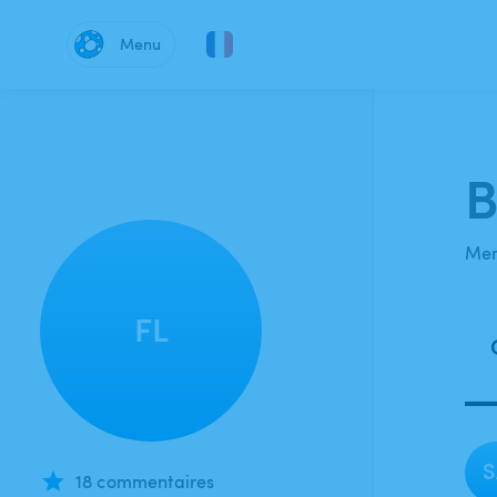
Menu
B
Mem
FL
S
18 commentaires