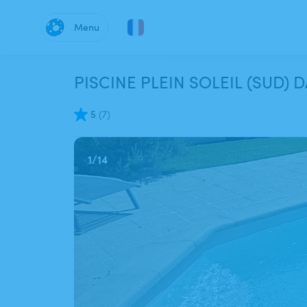
Menu
PISCINE PLEIN SOLEIL (SUD) 
5
(
7
)
1
/
14