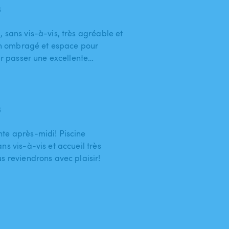
6
 sans vis-à-vis, très agréable et
oin ombragé et espace pour
our passer une excellente…
6
te après-midi! Piscine
ns vis-à-vis et accueil très
s reviendrons avec plaisir!