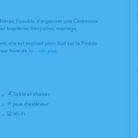
 Frères​,​ Possible d'organiser une Cérémonie
r baptême​,​ fiançailles​,​ mariage​,​
t​,​ elle est explosé plein Sud sur la Pinède
pour faire de la…
voir plus
🪑 Table et chaises
🥏 Jeux d'extérieur
💻 Wi-Fi