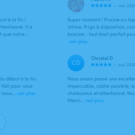
•
mai 202
t à la fin !
Super moment ! Piscine au top,
tentionné. Il a
intime. Frigo à disposition, c
et que notre…
bronzer : tout était parfait p
voir plus
Christel D
CD
•
mai 202
u début à la fin.
Nous avons passé une excellen
 fait pour nous
impeccable, cadre paisible, sa
t nous…
voir plus
chaleureux et attentionné. Nou
Merci…
voir plus