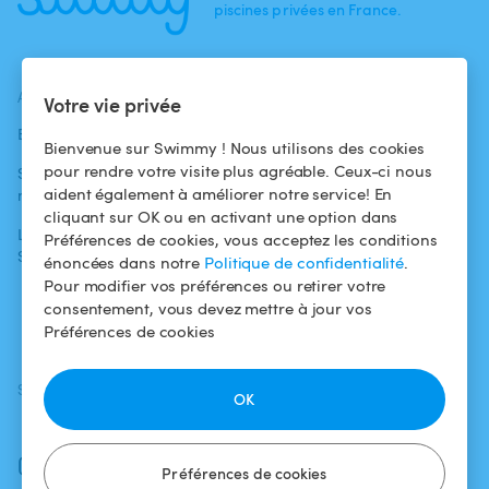
piscines privées en France.
ACTUALITÉS
AIDE
AIDE
Votre vie privée
Blog
Pour les
Centre d'aide
Bienvenue sur Swimmy ! Nous utilisons des cookies
baigneurs
pour rendre votre visite plus agréable. Ceux-ci nous
Swimmy dans les
Conditions
aident également à améliorer notre service! En
médias
Pour les
d'utilisation
cliquant sur OK ou en activant une option dans
propriétaires
L'aventure
Politique de
Préférences de cookies, vous acceptez les conditions
Swimmy
Louer ma piscine
confidentialité
énoncées dans notre
Politique de confidentialité
.
Pour modifier vos préférences ou retirer votre
Comment ça
Mentions légales
consentement, vous devez mettre à jour vos
marche ?
Préférences de cookies
SUIVEZ-NOUS
TÉLÉCHARGEZ L'APP
OK
Facebook
Instagram
Préférences de cookies