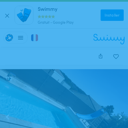
Swimmy
Installer
Gratuit - Google Play
Cette annonce est close et ne peut être réservée.
1
/
2