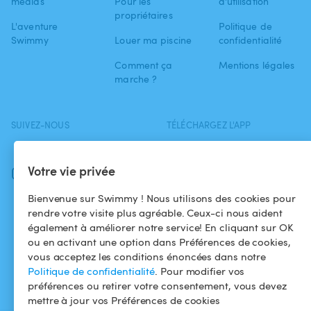
médias
Pour les
d'utilisation
propriétaires
L'aventure
Politique de
Swimmy
Louer ma piscine
confidentialité
Comment ça
Mentions légales
marche ?
SUIVEZ-NOUS
TÉLÉCHARGEZ L'APP
Facebook
Votre vie privée
Instagram
Bienvenue sur Swimmy ! Nous utilisons des cookies pour
rendre votre visite plus agréable. Ceux-ci nous aident
également à améliorer notre service! En cliquant sur OK
ou en activant une option dans Préférences de cookies,
vous acceptez les conditions énoncées dans notre
Politique de confidentialité
. Pour modifier vos
préférences ou retirer votre consentement, vous devez
mettre à jour vos Préférences de cookies