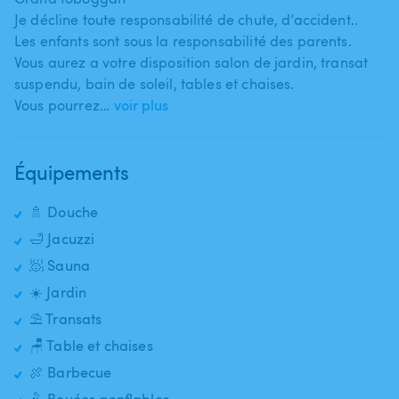
Je décline toute responsabilité de chute​,​ d’accident..
Les enfants sont sous la responsabilité des parents.
Vous aurez a votre disposition salon de jardin​,​ transat
suspendu​,​ bain de soleil​,​ tables et chaises.
Vous pourrez…
voir plus
Équipements
🚿 Douche
🛁 Jacuzzi
🧖 Sauna
☀️ Jardin
⛱️ Transats
🪑 Table et chaises
🍖 Barbecue
🤽 Bouées gonflables