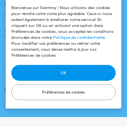
Blog
Pour les
Centre d'aide
Bienvenue sur Swimmy ! Nous utilisons des cookies
baigneurs
pour rendre votre visite plus agréable. Ceux-ci nous
Swimmy dans les
Conditions
aident également à améliorer notre service! En
médias
Pour les
d'utilisation
cliquant sur OK ou en activant une option dans
propriétaires
L'aventure
Politique de
Préférences de cookies, vous acceptez les conditions
Swimmy
Louer ma piscine
confidentialité
énoncées dans notre
Politique de confidentialité
.
Pour modifier vos préférences ou retirer votre
Comment ça
Mentions légales
consentement, vous devez mettre à jour vos
marche ?
Préférences de cookies
SUIVEZ-NOUS
TÉLÉCHARGEZ L'APP
OK
Facebook
Instagram
Préférences de cookies