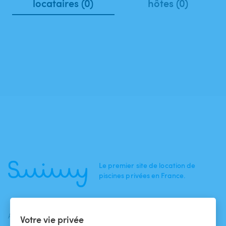
locataires (0)
hôtes (0)
Le premier site de location de
piscines privées en France.
ACTUALITÉS
AIDE
AIDE
Votre vie privée