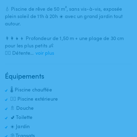
💧 Piscine de rêve de 50 m²​,​ sans vis-à-vis​,​ exposée
plein soleil de 11h à 20h ☀️ avec un grand jardin tout
autour.
👨‍👩‍👧‍👦 Profondeur de 1​,​50 m + une plage de 30 cm
pour les plus petits 👶
🧘‍♀️ Détente…
voir plus
Équipements
🌡️ Piscine chauffée
🏊‍♂️ Piscine extérieure
🚿 Douche
🚽 Toilette
☀️ Jardin
⛱️ Transats