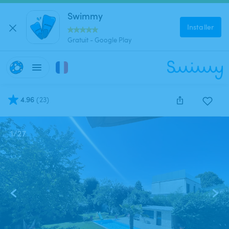
Swimmy
Installer
Gratuit - Google Play
4.96
(
23
)
1
/
27