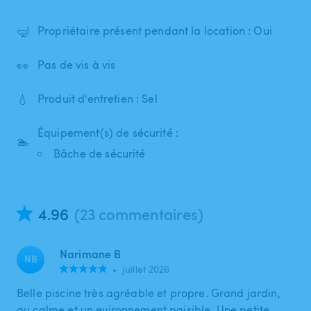
🤿
Propriétaire présent pendant la location : Oui
👀
Pas de vis à vis
💧
Produit d'entretien : Sel
Équipement(s) de sécurité :
🏊
Bâche de sécurité
4.96
(23 commentaires)
Narimane B
NB
•
juillet 2026
Belle piscine très agréable et propre. Grand jardin,
au calme et un evironnement paisible. Une petite