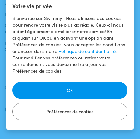
ACTUALITÉS
AIDE
AIDE
Votre vie privée
Blog
Pour les
Centre d'aide
Bienvenue sur Swimmy ! Nous utilisons des cookies
baigneurs
pour rendre votre visite plus agréable. Ceux-ci nous
Swimmy dans les
Conditions
aident également à améliorer notre service! En
médias
Pour les
d'utilisation
cliquant sur OK ou en activant une option dans
propriétaires
L'aventure
Politique de
Préférences de cookies, vous acceptez les conditions
Swimmy
Louer ma piscine
confidentialité
énoncées dans notre
Politique de confidentialité
.
Pour modifier vos préférences ou retirer votre
Comment ça
Mentions légales
consentement, vous devez mettre à jour vos
marche ?
Préférences de cookies
SUIVEZ-NOUS
TÉLÉCHARGEZ L'APP
OK
Facebook
Instagram
Préférences de cookies