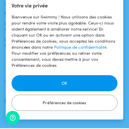
ACTUALITÉS
AIDE
AIDE
Votre vie privée
Blog
Pour les
Centre d'aide
Bienvenue sur Swimmy ! Nous utilisons des cookies
baigneurs
pour rendre votre visite plus agréable. Ceux-ci nous
Swimmy dans les
Conditions
aident également à améliorer notre service! En
médias
Pour les
d'utilisation
cliquant sur OK ou en activant une option dans
propriétaires
L'aventure
Politique de
Préférences de cookies, vous acceptez les conditions
Swimmy
Louer ma piscine
confidentialité
énoncées dans notre
Politique de confidentialité
.
Pour modifier vos préférences ou retirer votre
Comment ça
Mentions légales
consentement, vous devez mettre à jour vos
marche ?
Préférences de cookies
SUIVEZ-NOUS
TÉLÉCHARGEZ L'APP
OK
Facebook
Instagram
Préférences de cookies