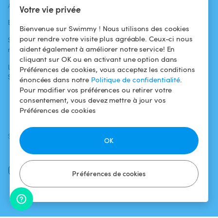
ACTUALITÉS
AIDE
AIDE
Votre vie privée
Blog
Pour les
Centre d'aide
Bienvenue sur Swimmy ! Nous utilisons des cookies
baigneurs
pour rendre votre visite plus agréable. Ceux-ci nous
Swimmy dans les
Conditions
aident également à améliorer notre service! En
médias
Pour les
d'utilisation
cliquant sur OK ou en activant une option dans
propriétaires
L'aventure
Politique de
Préférences de cookies, vous acceptez les conditions
Swimmy
Louer ma piscine
confidentialité
énoncées dans notre
Politique de confidentialité
.
Pour modifier vos préférences ou retirer votre
Comment ça
Mentions légales
consentement, vous devez mettre à jour vos
marche ?
Préférences de cookies
SUIVEZ-NOUS
TÉLÉCHARGEZ L'APP
OK
Facebook
Instagram
Préférences de cookies