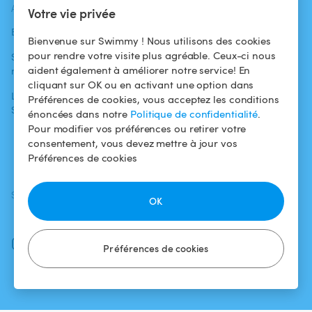
ACTUALITÉS
AIDE
AIDE
Votre vie privée
Blog
Pour les
Centre d'aide
Bienvenue sur Swimmy ! Nous utilisons des cookies
baigneurs
pour rendre votre visite plus agréable. Ceux-ci nous
Swimmy dans les
Conditions
aident également à améliorer notre service! En
médias
Pour les
d'utilisation
cliquant sur OK ou en activant une option dans
propriétaires
L'aventure
Politique de
Préférences de cookies, vous acceptez les conditions
Swimmy
Louer ma piscine
confidentialité
énoncées dans notre
Politique de confidentialité
.
Pour modifier vos préférences ou retirer votre
Comment ça
Mentions légales
consentement, vous devez mettre à jour vos
marche ?
Préférences de cookies
SUIVEZ-NOUS
TÉLÉCHARGEZ L'APP
OK
Facebook
Instagram
Préférences de cookies