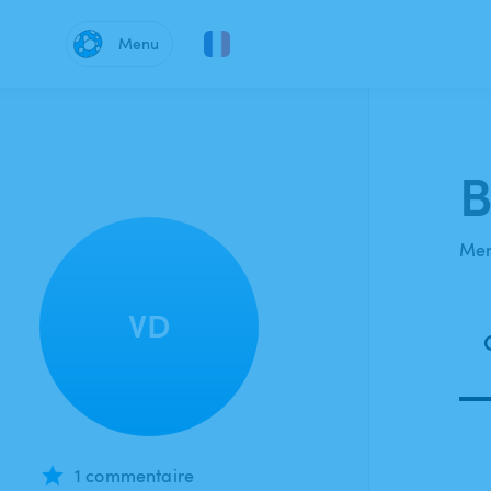
Menu
B
Mem
VD
1 commentaire