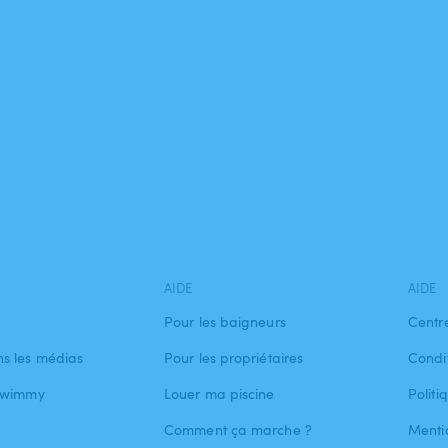
AIDE
AIDE
Pour les baigneurs
Centr
s les médias
Pour les propriétaires
Condit
 Swimmy
Louer ma piscine
Politi
Comment ça marche ?
Menti