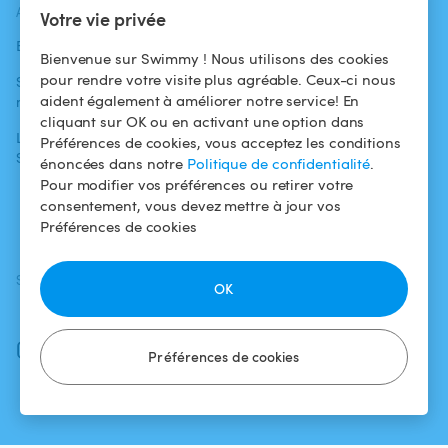
ACTUALITÉS
AIDE
AIDE
Votre vie privée
Blog
Pour les
Centre d'aide
Bienvenue sur Swimmy ! Nous utilisons des cookies
baigneurs
pour rendre votre visite plus agréable. Ceux-ci nous
Swimmy dans les
Conditions
aident également à améliorer notre service! En
médias
Pour les
d'utilisation
cliquant sur OK ou en activant une option dans
propriétaires
L'aventure
Politique de
Préférences de cookies, vous acceptez les conditions
Swimmy
Louer ma piscine
confidentialité
énoncées dans notre
Politique de confidentialité
.
Pour modifier vos préférences ou retirer votre
Comment ça
Mentions légales
consentement, vous devez mettre à jour vos
marche ?
Préférences de cookies
SUIVEZ-NOUS
TÉLÉCHARGEZ L'APP
OK
Facebook
Instagram
Préférences de cookies