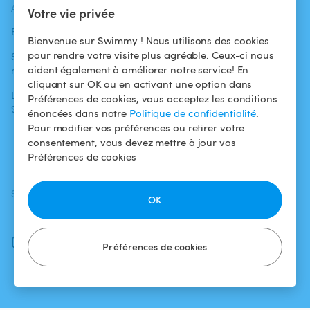
ACTUALITÉS
AIDE
AIDE
Votre vie privée
Blog
Pour les
Centre d'aide
Bienvenue sur Swimmy ! Nous utilisons des cookies
baigneurs
pour rendre votre visite plus agréable. Ceux-ci nous
Swimmy dans les
Conditions
aident également à améliorer notre service! En
médias
Pour les
d'utilisation
cliquant sur OK ou en activant une option dans
propriétaires
L'aventure
Politique de
Préférences de cookies, vous acceptez les conditions
Swimmy
Louer ma piscine
confidentialité
énoncées dans notre
Politique de confidentialité
.
Pour modifier vos préférences ou retirer votre
Comment ça
Mentions légales
consentement, vous devez mettre à jour vos
marche ?
Préférences de cookies
SUIVEZ-NOUS
TÉLÉCHARGEZ L'APP
OK
Facebook
Instagram
Préférences de cookies