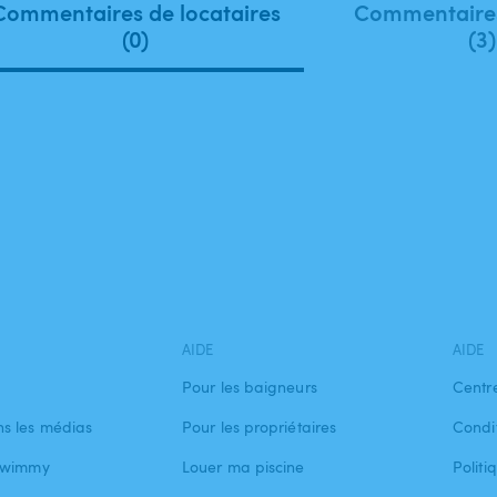
Commentaires de locataires
Commentaires
(0)
(3)
AIDE
AIDE
Pour les baigneurs
Centr
s les médias
Pour les propriétaires
Condit
 Swimmy
Louer ma piscine
Politi