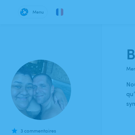
Menu
B
Mem
Nou
qu’
sym
3 commentaires