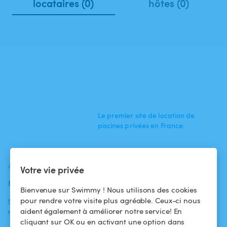
locataires (0)
hôtes (0)
Le premier site de location de
piscines privées en France.
ACTUALITÉS
AIDE
AIDE
Votre vie privée
Blog
Pour les
Centre d'aide
Bienvenue sur Swimmy ! Nous utilisons des cookies
baigneurs
pour rendre votre visite plus agréable. Ceux-ci nous
Swimmy dans les
Conditions
aident également à améliorer notre service! En
médias
Pour les
d'utilisation
cliquant sur OK ou en activant une option dans
propriétaires