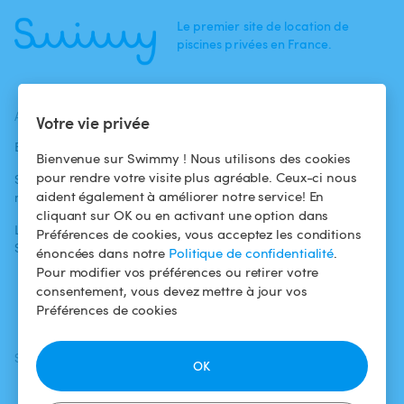
Le premier site de location de
piscines privées en France.
ACTUALITÉS
AIDE
AIDE
Votre vie privée
Blog
Pour les
Centre d'aide
Bienvenue sur Swimmy ! Nous utilisons des cookies
baigneurs
pour rendre votre visite plus agréable. Ceux-ci nous
Swimmy dans les
Conditions
aident également à améliorer notre service! En
médias
Pour les
d'utilisation
cliquant sur OK ou en activant une option dans
propriétaires
L'aventure
Politique de
Préférences de cookies, vous acceptez les conditions
Swimmy
Louer ma piscine
confidentialité
énoncées dans notre
Politique de confidentialité
.
Pour modifier vos préférences ou retirer votre
Comment ça
Mentions légales
consentement, vous devez mettre à jour vos
marche ?
Préférences de cookies
SUIVEZ-NOUS
TÉLÉCHARGEZ L'APP
OK
Facebook